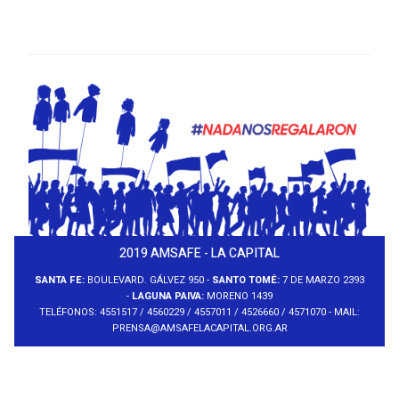
2019 AMSAFE - LA CAPITAL
SANTA FE:
BOULEVARD. GÁLVEZ 950 -
SANTO TOMÉ:
7 DE MARZO 2393
-
LAGUNA PAIVA:
MORENO 1439
TELÉFONOS: 4551517 / 4560229 / 4557011 / 4526660 / 4571070 - MAIL:
PRENSA@AMSAFELACAPITAL.ORG.AR