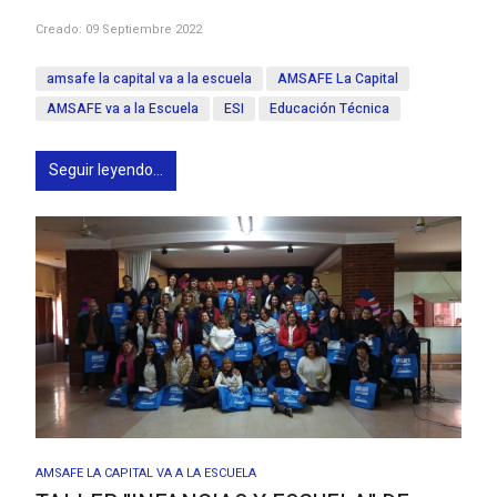
Creado: 09 Septiembre 2022
amsafe la capital va a la escuela
AMSAFE La Capital
AMSAFE va a la Escuela
ESI
Educación Técnica
Seguir leyendo...
AMSAFE LA CAPITAL VA A LA ESCUELA