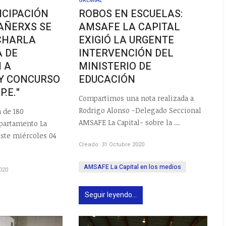
GREMIAL
ICIPACIÓN
ROBOS EN ESCUELAS:
AÑERXS SE
AMSAFE LA CAPITAL
 CHARLA
EXIGIÓ LA URGENTE
 DE
INTERVENCIÓN DEL
N A
MINISTERIO DE
 Y CONCURSO
EDUCACIÓN
P.E."
Compartimos una nota realizada a
Rodrigo Alonso -Delegado Seccional
n de 180
AMSAFE La Capital- sobre la ...
partamento La
 este miércoles 04
Creado: 31 Octubre 2020
AMSAFE La Capital en los medios
020
Seguir leyendo...