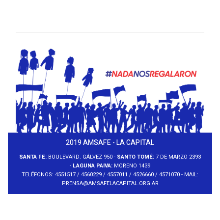
2019 AMSAFE - LA CAPITAL
SANTA FE:
BOULEVARD. GÁLVEZ 950 -
SANTO TOMÉ:
7 DE MARZO 2393
-
LAGUNA PAIVA:
MORENO 1439
TELÉFONOS: 4551517 / 4560229 / 4557011 / 4526660 / 4571070 - MAIL:
PRENSA@AMSAFELACAPITAL.ORG.AR