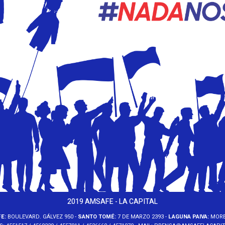
2019 AMSAFE - LA CAPITAL
E:
BOULEVARD. GÁLVEZ 950 -
SANTO TOMÉ:
7 DE MARZO 2393 -
LAGUNA PAIVA:
MORE