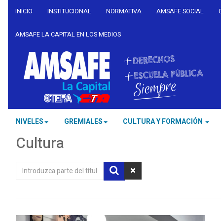
INICIO
INSTITUCIONAL
NORMATIVA
AMSAFE SOCIAL
AMSAFE LA CAPITAL EN LOS MEDIOS
NIVELES
GREMIALES
CULTURA Y FORMACIÓN
Cultura
Introduzca
parte
del
título