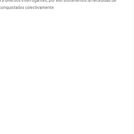
 diversos interrogantes, por ello sostenemos la necesidad de
 conquistados colectivamente.