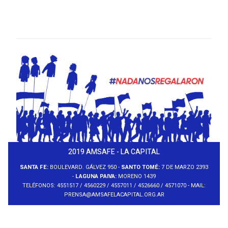
2019 AMSAFE - LA CAPITAL
SANTA FE:
BOULEVARD. GÁLVEZ 950 -
SANTO TOMÉ:
7 DE MARZO 2393
-
LAGUNA PAIVA:
MORENO 1439
TELÉFONOS: 4551517 / 4560229 / 4557011 / 4526660 / 4571070 - MAIL:
PRENSA@AMSAFELACAPITAL.ORG.AR