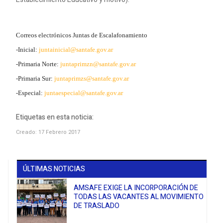
Correos electrónicos Juntas de Escalafonamiento
-Inicial:
juntainicial@santafe.gov.ar
-Primaria Norte:
juntaprimzn@santafe.gov.ar
-Primaria Sur:
juntaprimzs@santafe.gov.ar
-Especial:
juntaespecial@santafe.gov.ar
Etiquetas en esta noticia:
Creado: 17 Febrero 2017
ÚLTIMAS NOTICIAS
AMSAFE EXIGE LA INCORPORACIÓN DE
TODAS LAS VACANTES AL MOVIMIENTO
DE TRASLADO