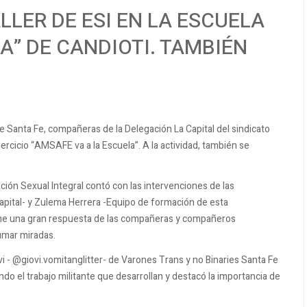
LLER DE ESI EN LA ESCUELA
A” DE CANDIOTI. TAMBIÉN
 de Santa Fe, compañeras de la Delegación La Capital del sindicato
jercicio “AMSAFE va a la Escuela”. A la actividad, también se
ción Sexual Integral contó con las intervenciones de las
ital- y Zulema Herrera -Equipo de formación de esta
ene una gran respuesta de las compañeras y compañeros
sumar miradas.
i - @giovi.vomitanglitter- de Varones Trans y no Binaries Santa Fe
o el trabajo militante que desarrollan y destacó la importancia de