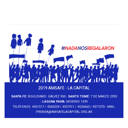
2019 AMSAFE - LA CAPITAL
SANTA FE:
BOULEVARD. GÁLVEZ 950 -
SANTO TOMÉ:
7 DE MARZO 2393
-
LAGUNA PAIVA:
MORENO 1439
TELÉFONOS: 4551517 / 4560229 / 4557011 / 4526660 / 4571070 - MAIL:
PRENSA@AMSAFELACAPITAL.ORG.AR