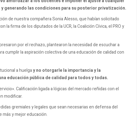
ivo amordazar a los docentes e imponer el ajuste a cualquier
 y generando las condiciones para su posterior privatización.
ción de nuestra compañera Sonia Alesso, que habían solicitado
 la firma de los diputados de la UCR, la Coalición Cívica, el PRO y
xpresaron por el rechazo, plantearon la necesidad de escuchar a
 cumplir la aspiración colectiva de una educación de calidad con
itucional a huelga
y no otorgarle la importancia y la
una educación pública de calidad para todos y todas.
cio». Calificación ligada a lógicas del mercado reñidas con el
n modificar.
medidas gremiales y legales que sean necesarias en defensa del
de más y mejor educación.