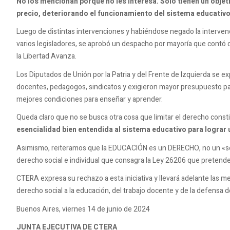
No los mencionan porque no les interesa. Solo tienen un objet
precio, deteriorando el funcionamiento del sistema educativo
Luego de distintas intervenciones y habiéndose negado la interven
varios legisladores, se aprobó un despacho por mayoría que contó con
la Libertad Avanza.
Los Diputados de Unión por la Patria y del Frente de Izquierda se e
docentes, pedagogos, sindicatos y exigieron mayor presupuesto para
mejores condiciones para enseñar y aprender.
Queda claro que no se busca otra cosa que limitar el derecho const
esencialidad bien entendida al sistema educativo para lograr 
Asimismo, reiteramos que la EDUCACIÓN es un DERECHO, no un «servi
derecho social e individual que consagra la Ley 26206 que pretende
CTERA expresa su rechazo a esta iniciativa y llevará adelante las 
derecho social a la educación, del trabajo docente y de la defensa 
Buenos Aires, viernes 14 de junio de 2024
JUNTA EJECUTIVA DE CTERA