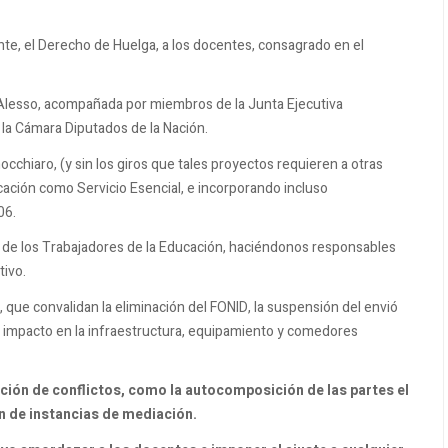
mente, el Derecho de Huelga, a los docentes, consagrado en el
ia Alesso, acompañada por miembros de la Junta Ejecutiva
la Cámara Diputados de la Nación.
cchiaro, (y sin los giros que tales proyectos requieren a otras
cación como Servicio Esencial, e incorporando incluso
06.
ga de los Trabajadores de la Educación, haciéndonos responsables
ivo.
que convalidan la eliminación del FONID, la suspensión del envió
 impacto en la infraestructura, equipamiento y comedores
ción de conflictos, como la autocomposición de las partes el
n de instancias de mediación.