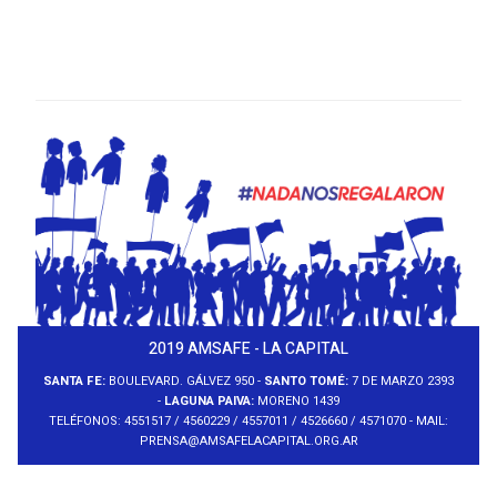
2019 AMSAFE - LA CAPITAL
SANTA FE:
BOULEVARD. GÁLVEZ 950 -
SANTO TOMÉ:
7 DE MARZO 2393
-
LAGUNA PAIVA:
MORENO 1439
TELÉFONOS: 4551517 / 4560229 / 4557011 / 4526660 / 4571070 - MAIL:
PRENSA@AMSAFELACAPITAL.ORG.AR