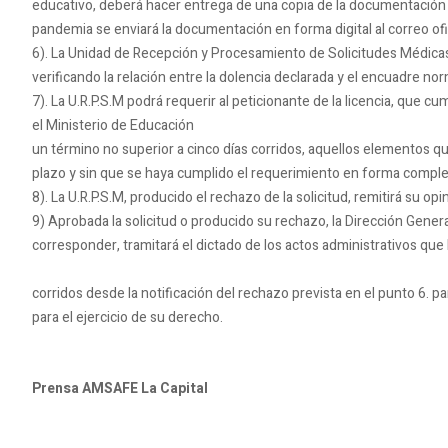
educativo, deberá hacer entrega de una copia de la documentación a
pandemia se enviará la documentación en forma digital al correo o
6). La Unidad de Recepción y Procesamiento de Solicitudes Médica
verificando la relación entre la dolencia declarada y el encuadre no
7). La U.R.P.S.M podrá requerir al peticionante de la licencia, que c
el Ministerio de Educación
un término no superior a cinco días corridos, aquellos elementos que
plazo y sin que se haya cumplido el requerimiento en forma comple
8). La U.R.P.S.M, producido el rechazo de la solicitud, remitirá su 
9) Aprobada la solicitud o producido su rechazo, la Dirección Gener
corresponder, tramitará el dictado de los
10). El docente 
corridos desde la notificación del rechazo prevista en el punto 6. 
para el ejercicio de su der
Prensa AMSAFE La Capital