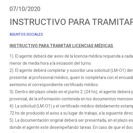
07/10/2020
INSTRUCTIVO PARA TRAMITA
ASUNTOS SOCIALES
INSTRUCTIVO PARA TRAMITAR LICENCIAS MÉDICAS
1). El agente deberá dar aviso de la licencia médica requerida a c
menor de media hora a la iniciación del turno.
2). El agente deberá completar y suscribir una solicitud (LM-O1) den
presentar al profesional médico, quien lo completara con el encuad
asimismo el correspondiente certificado médico.
3). Dentro del plazo citado en el punto 2. (24 hs), el agente deberá p
provincial, de la información contenida en los documentos mencio
4). La solicitud (LM-O1) y el certificado médico debidamente estamp
72 hs de producido el aviso a su lugar de trabajo, a la siguiente dire
5). La documentación original deberá ser presentada, en el plazo es
donde el agente este desempeñando tareas. En caso de que el doc