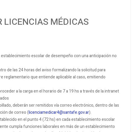
R LICENCIAS MÉDICAS
ada establecimiento escolar de desempeño con una anticipación no
tro de las 24 horas del aviso formalizando la solicitud para
re reglamentario que entiende aplicable al caso, emitiendo
roceder a la carga en el horario de 7 a 19 hs a través de la intranet
nados
illado, deberán ser remitidos vía correo electrónico, dentro de las
cción de correo (
licenciamedicar4@santafe.gov.ar
).
tablecido en el punto 4 (72 hs) en cada establecimiento escolar
ente cumpla funciones laborales en más de un establecimiento