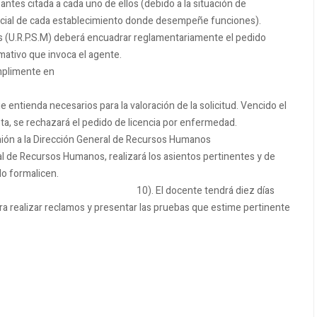
ntes citada a cada uno de ellos (debido a la situación de
ficial de cada establecimiento donde desempeñe funciones).
s (U.R.P.S.M) deberá encuadrar reglamentariamente el pedido
rmativo que invoca el agente.
umplimente en
 entienda necesarios para la valoración de la solicitud. Vencido el
ta, se rechazará el pedido de licencia por enfermedad.
opinión a la Dirección General de Recursos Humanos
al de Recursos Humanos, realizará los asientos pertinentes y de
 actos administrativos que lo formalicen.
tendrá diez días
para realizar reclamos y presentar las pruebas que estime pertinente
echo.