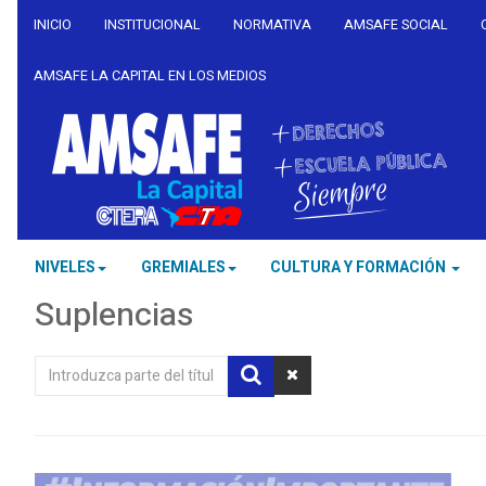
INICIO
INSTITUCIONAL
NORMATIVA
AMSAFE SOCIAL
AMSAFE LA CAPITAL EN LOS MEDIOS
NIVELES
GREMIALES
CULTURA Y FORMACIÓN
Suplencias
Introduzca
parte
del
título